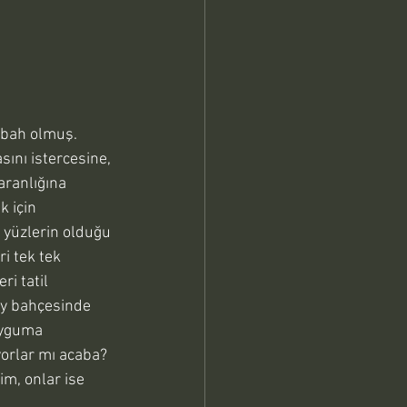
sını istercesine, 
aranlığına 
 için 
n yüzlerin olduğu 
ri tek tek 
i tatil 
çay bahçesinde 
uyguma 
yorlar mı acaba? 
m, onlar ise 