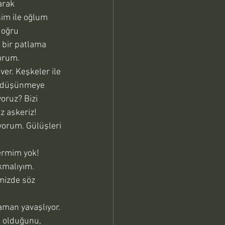
arak 
im ile oğlum 
doğru 
 bir patlama 
orum. 
ver. Keşkeler ile 
i düşünmeye 
oruz? Bizi 
z askeriz! 
yorum. Gülüşleri 
 
ermim yok! 
kmalıyım. 
mizde söz 
zaman yavaşlıyor. 
u olduğunu, 