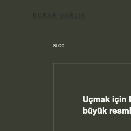
BURAK VARLIK
BLOG
Varlık
29 Eki 2017
4 
Askerin
Güncelleme tarihi:
5 Tem 20
Uçmak için 
büyük resmi 