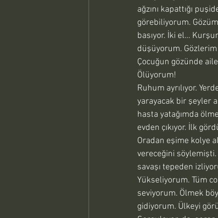
ağzını kapattığı puşid
görebiliyorum. Gözüm 
basıyor. İki el... Kurş
düşüyorum. Gözlerim t
Çocuğun gözünde ailesi
Ölüyorum!
Ruhum ayrılıyor. Yerd
yarayacak bir şeyler a
hasta yatağımda ölme
evden çıkıyor. İlk gö
Oradan eşime kolye al
vereceğini söylemişti.
savaşı tepeden izliyo
Yükseliyorum. Tüm coğ
seviyorum. Ölmek böyl
gidiyorum. Ülkeyi gör