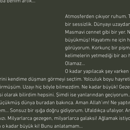
da benim artık...
Atmosferden çıkıyor ruhum. T
bir sessizlik. Dünyayı uzayda
Masmavi cennet gibi bir yer. 
büyükmüş! Hayatımı ne için h
görüyorum. Korkunç bir pişma
kelimelerin yetmediği bir acı
Olamaz...
O kadar yapılacak şey varken 
erini kendime düşman görmeyi seçtim. Yolculuk boyu hayret
körmüşüm. Uzayı hiç böyle bilmezdim. Ne kadar büyük! Geze
esi olarak bilirdim hepsini. Şimdi ise yanlarından geçiyorum.
küçükmüş dünya buradan bakınca. Aman Allah’ım! Ne yaptı
m... Sonsuz bir ışığa doğru gidiyorum. Ufaldıkça ufalıyor. Ar
. Milyarlarca gezegen, milyarlarca galaksi! Ağlamak istiyor
 o kadar büyük ki! Bunu anlatamam... 