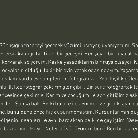
ersiz kaldığı, tarifi zor bir geceydi. Her şeyin bir rüya olma
i korkarak açıyorum. Keşke yaşadıklarım bir rüya olsaydı. K
 eşyaların olduğu, fakir bir evin yatak odasındayım. Yaşamak
deşik duvarda ev sahiplerinin fotoğrafı var. Yedi kişilik güle
ki ilk kez fotoğraf çektirmişler gibi... Bir süre fotoğraftakile
ahçesinde çekilmiş. Karım ve çocuğum ile son gittiğimiz asker
rde... Şansa bak. Belki bu aile ile aynı denize girdik, aynı 
ilginç, bunu daha önce hiç düşünmemiştim. Kurşunlarımın d
genin insanları ile aynı bardaktan belki de çay içtim. Yaşı
 bazılarını... Hayır! Neler düşünüyorum ben? Ben bir askeri