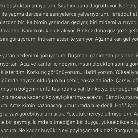
eki boşluktan anlıyorum. Silahını bana doğrultuyor. Nefreti
ile yapma dercesine saniyelerce yalvarıyorum. Tereddüt et
unlardan biri kalbimin yanından geçiyor, biri midemi vuruyor. A
avanda. Kanım oluk oluk akıyor. Bir kez daha göz göze gel
ni görüyorum. İntikam ateşi ile yanıyor. Ağzıma kan geliyor.
e yatan bedenimi görüyorum. Düşman, ganimetin peşinde, iş
rıyorlar.  Aciz ve kanlar içindeyim. İnsan öldükten sonra gö
k isterdim. Korkunç görünüyorum...Hafifliyorum. Yükseli
rdüğümde hayran olduğum bu şehir, enkaz halinde! Çarşıyı gö
mıştım bölgenin ünlü taşından siyah bir kolye, döndüğümde
 İz bırakana kadar o kolyeyi çıkartmayacaktır.  Şimdi kurşun
rum. Artık kimin kazanacağı umurumda bile değil. Hafifliyor
rafyayı görebiliyorum artık. Yolculuk nereye bilmiyorum. A
e bir şeymiş. İçimde bilmediğim bir duygu, yükseldikçe büy
üyorum. Ne kadar büyük! Neyi paylaşamadık biz? Sorguya çek