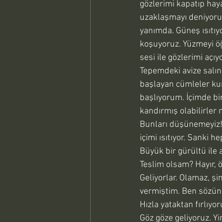
gözlerimi kapatıp hay
uzaklaşmayı deniyoru
yanımda. Güneş ısıtıyo
koşuyoruz. Yüzmeyi öğ
sesi ile gözlerimi açı
Tepemdeki avize salınc
başlayan cümleler ku
başlıyorum. İçimde bir
kandırmış olabilirler 
Bunları düşünemeyiz! 
içimi ısıtıyor. Sanki h
Büyük bir gürültü ile 
Teslim olsam? Hayır, 
Geliyorlar. Olamaz, ş
vermiştim. Ben sözün
Hızla yataktan fırlıyo
Göz göze geliyoruz. Yir