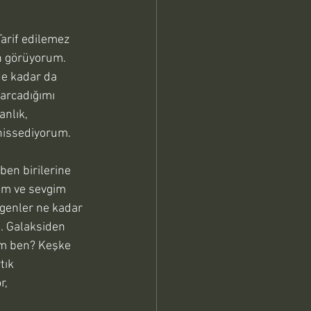
arif edilemez 
n görüyorum. 
Ne kadar da 
arcadığımı 
nlık, 
 hissediyorum. 
ben birilerine 
im ve sevgim 
genler ne kadar 
.. Galaksiden 
m ben? Keşke 
tık 
, 