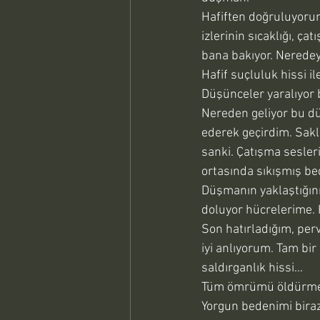
Hafiften doğruluyorum
izlerinin sıcaklığı, ç
bana bakıyor. Neredey
Hafif suçluluk hissi 
Düşünceler yaralıyor
Nereden geliyor bu dü
ederek geçirdim. Sakl
sanki. Çatışma sesler
ortasında sıkışmış be
Düşmanın yaklaştığını
doluyor hücrelerime. 
Son hatırladığım, per
iyi anlıyorum. Tam bi
saldırganlık hissi... 
Tüm ömrümü öldürmek 
Yorgun bedenimi biraz