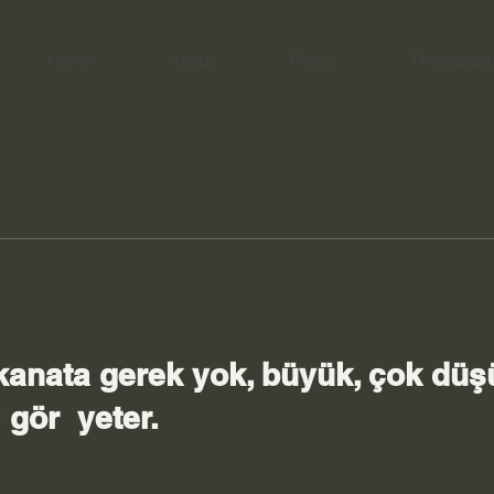
Home
About
Press
Photograp
dakikada okunur
 Ölümü
21
kanata gerek yok, büyük, çok düşü
gör  yeter.