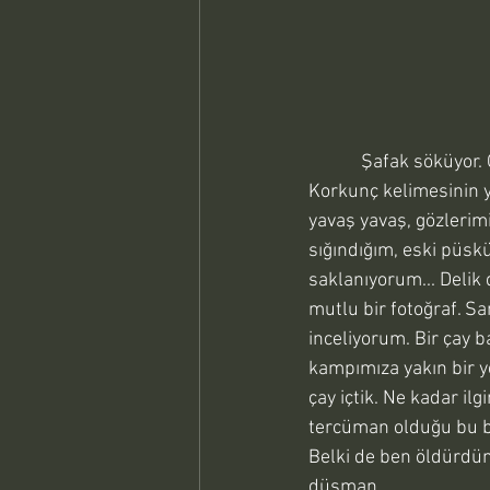
            Şafak söküyor. Gün ışığı pencereyi geçerek yüzümü ısıtıyor, uyanıyorum. Sabah olmuş. 
Korkunç kelimesinin yet
yavaş yavaş, gözlerim
sığındığım, eski püskü
saklanıyorum... Delik 
mutlu bir fotoğraf. San
inceliyorum. Bir çay b
kampımıza yakın bir ye
çay içtik. Ne kadar 
tercüman olduğu bu böl
Belki de ben öldürdüm
düşman.  