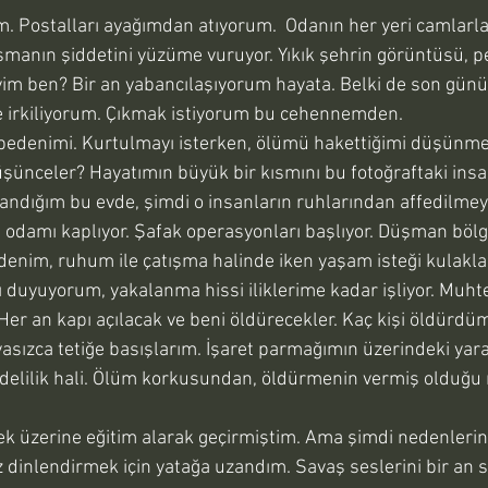
. Postalları ayağımdan atıyorum.  Odanın her yeri camlarla
atışmanın şiddetini yüzüme vuruyor. Yıkık şehrin görüntüsü, p
im ben? Bir an yabancılaşıyorum hayata. Belki de son günüm
ile irkiliyorum. Çıkmak istiyorum bu cehennemden.
 bedenimi. Kurtulmayı isterken, ölümü hakettiğimi düşünme
şünceler? Hayatımın büyük bir kısmını bu fotoğraftaki insa
andığım bu evde, şimdi o insanların ruhlarından affedilmey
i odamı kaplıyor. Şafak operasyonları başlıyor. Düşman bölg
denim, ruhum ile çatışma halinde iken yaşam isteği kulakla
 duyuyorum, yakalanma hissi iliklerime kadar işliyor. Muht
Her an kapı açılacak ve beni öldürecekler. Kaç kişi öldürdü
vasızca tetiğe basışlarım. İşaret parmağımın üzerindeki ya
r delilik hali. Ölüm korkusundan, öldürmenin vermiş olduğ
üzerine eğitim alarak geçirmiştim. Ama şimdi nedenleri
 dinlendirmek için yatağa uzandım. Savaş seslerini bir an 