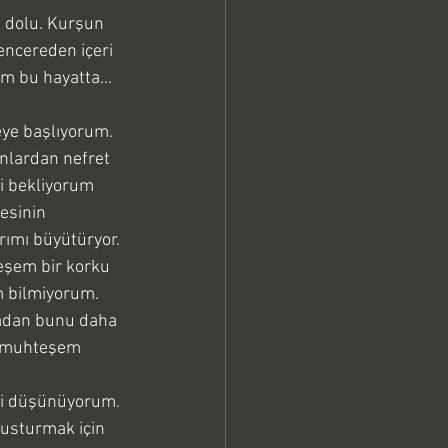
 dolu. Kurşun 
encereden içeri 
 bu hayatta... 
ye başlıyorum. 
nlardan nefret 
i bekliyorum 
esinin 
rımı büyütüryor. 
eşem bir korku 
m bilmiyorum. 
radan bunu daha 
u muhteşem 
ni düşünüyorum. 
susturmak için 