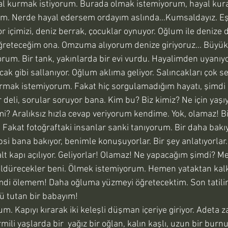
al kurmak istiyorum. Burada olmak istemiyorum, hayal kur
m. Nerde hayal edersem ordayım aslında...Kumsaldayız. Eş
r içimizi, deniz berrak, çocuklar oynuyor. Oğlum ile denize 
reteceğim ona. Omzuma alıyorum denize giriyoruz... Büyük
yorum. Bir tank, yakınlarda bir evi vurdu. Hayalimden uyanıy
ak gibi sallanıyor. Oğlum aklıma geliyor. Salıncakları çok se
rmak istemiyorum. Fakat hiç sorgulamadığım hayatı, şimd
 deli, sorular soruyor bana. Kim bu? Biz kimiz? Ne için yaşıy
mi? Aralıksız hızla cevap veriyorum kendime. Yok, olamaz! Bi
Fakat fotoğraftaki insanlar sanki tanıyorum. Bir daha bakı
epsi bana bakıyor, benimle konuşuyorlar. Bir şey anlatıyorlar.
alt kapı açılıyor. Geliyorlar! Olamaz! Ne yapacağım şimdi? M
öldürecekler beni. Ölmek istemiyorum. Hemen yataktan kal
imdi ölemem! Daha oğluma yüzmeyi öğretecektim. Son tatili
ü tutan bir babayım!
rum. Kapıyı kırarak iki keleşli düşman içeriye giriyor. Adeta 
mili yaşlarda bir  yağız bir oğlan, kalın kaşlı, uzun bir burn