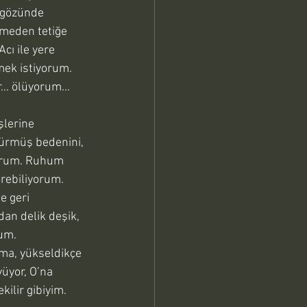
, gözünde 
meden tetiğe 
cı ile yere 
mek istiyorum. 
.. ölüyorum... 
lerine 
rürmüş bedenini, 
yorum. Ruhum 
rebiliyorum. 
 geri 
dan delik deşik, 
um. 
ma, yükseldikçe 
üyor, O’na 
ilir gibiyim. 